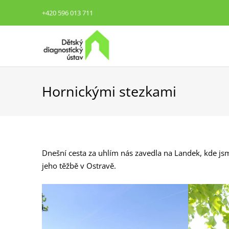
+420 596 013 711
Hornickými stezkami
Dnešní cesta za uhlím nás zavedla na Landek, kde jsm
jeho těžbě v Ostravě.