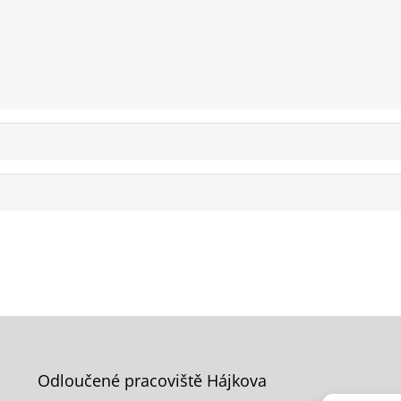
Odloučené pracoviště Hájkova