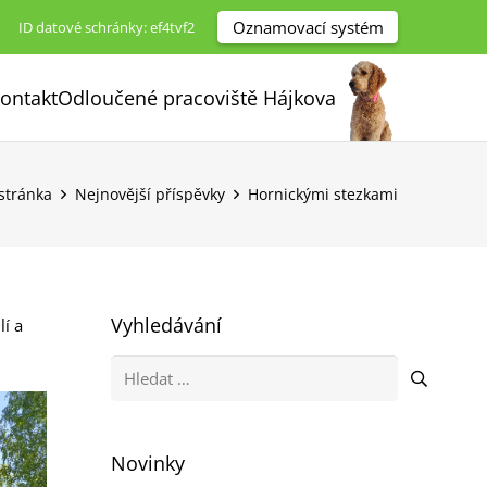
Oznamovací systém
ID datové schránky: ef4tvf2
ontakt
Odloučené pracoviště Hájkova
stránka
Nejnovější příspěvky
Hornickými stezkami
Vyhledávání
lí a
Vyhledávání
Novinky