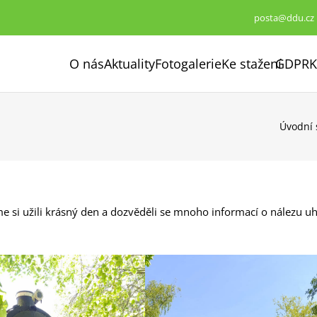
posta@ddu.cz
O nás
Aktuality
Fotogalerie
Ke stažení
GDPR
K
Úvodní 
e si užili krásný den a dozvěděli se mnoho informací o nálezu uh