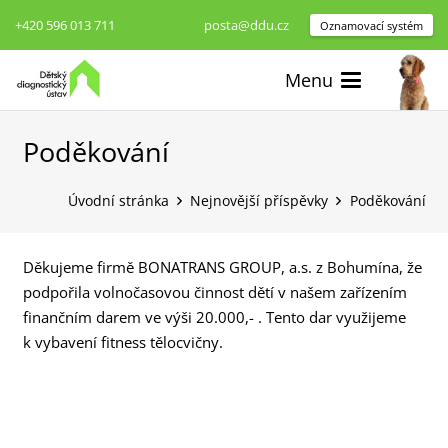
+420 596 013 711
posta@ddu.cz
Oznamovací systém
Menu
Poděkování
Úvodní stránka
Nejnovější příspěvky
Poděkování
Děkujeme firmě BONATRANS GROUP, a.s. z Bohumína, že
podpořila volnočasovou činnost dětí v našem zařízením
finančním darem ve výši 20.000,- . Tento dar využijeme
k vybavení fitness tělocvičny.