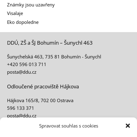
Známky jsou uzavřeny
Visalaje
Eko dopoledne
DDÚ, ZŠ a ŠJ Bohumín – Šunychl 463
Šunychelská 463, 735 81 Bohumín - Šunychl
+420 596 013 711
posta@ddu.cz
Odloučené pracoviště Hájkova
Hájkova 165/8, 702 00 Ostrava
596 133 371
posta@ddu.cz
Spravovat souhlas s cookies
Územní obvody DDÚ