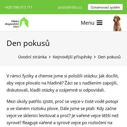
+420 596 013 711
posta@ddu.cz
Oznamovací systém
Menu
Den pokusů
Úvodní stránka
Nejnovější příspěvky
Den pokusů
V rámci fyziky a chemie jsme si položili otázku: Jak docílit,
aby vejce plovalo na hladině? Žáci se s nadšením zapojili,
diskutovali, kladli otázky a vzájemně si odpovídali.
Mezi úkoly patřilo zjistit, proč se vejce v čisté vodě potopí
a ve slaném roztoku plove. Dále jsme se ptali: Kdy začne
vejce ve sklenici levitovat a proč? Je vařené vejce těžší než
syrové? Reaguje vařené a syrové vejce po roztočení na