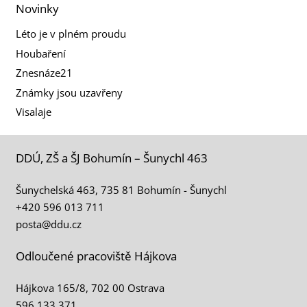
Novinky
Léto je v plném proudu
Houbaření
Znesnáze21
Známky jsou uzavřeny
Visalaje
DDÚ, ZŠ a ŠJ Bohumín – Šunychl 463
Šunychelská 463, 735 81 Bohumín - Šunychl
+420 596 013 711
posta@ddu.cz
Odloučené pracoviště Hájkova
Hájkova 165/8, 702 00 Ostrava
596 133 371